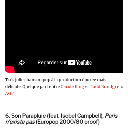
Très jolie chanson pop à la production épurée mais
délicate. Quelque part entre
Carole King
et
Todd Rundgren
.
AGF
6. Son Parapluie (feat. Isobel Campbell),
Paris
n’existe pas
(Europop 2000/80 proof)