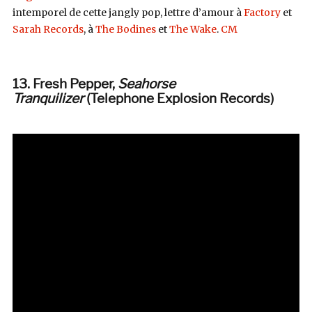
intemporel de cette jangly pop, lettre d’amour à
Factory
et
Sarah Records
, à
The Bodines
et
The Wake
.
CM
13. Fresh Pepper,
Seahorse
Tranquilizer
(Telephone Explosion Records)