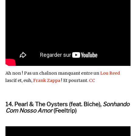
Ah non ! Pas un chaînon manquant entre un
Lou Reed
lascif et, euh,
Frank Zappa
! Et pourtant.
CC
14. Pearl & The Oysters (feat. Biche),
Sonhando
Com Nosso Amor
(Feeltrip)