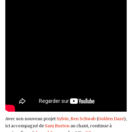
Avec son nouveau projet
Sylvie
,
Ben Schwab
(
Golden Daze
),
ici accompagné de
Sam Burton
au chant, continue à