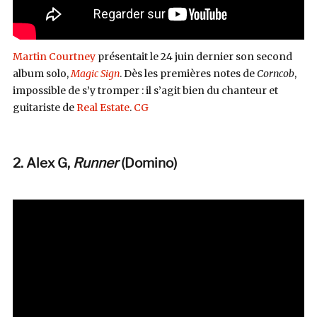
Martin Courtney
présentait le 24 juin dernier son second
album solo,
Magic Sign
. Dès les premières notes de
Corncob
,
impossible de s’y tromper : il s’agit bien du chanteur et
guitariste de
Real Estate
.
CG
2. Alex G,
Runner
(
Domino
)