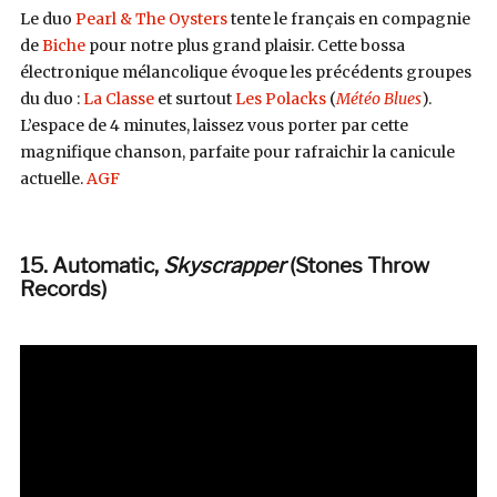
Le duo
Pearl & The Oysters
tente le français en compagnie
de
Biche
pour notre plus grand plaisir. Cette bossa
électronique mélancolique évoque les précédents groupes
du duo :
La Classe
et surtout
Les Polacks
(
Météo Blues
).
L’espace de 4 minutes, laissez vous porter par cette
magnifique chanson, parfaite pour rafraichir la canicule
actuelle.
AGF
15. Automatic,
Skyscrapper
(Stones Throw
Records)