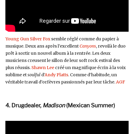
Young Gun Silver Fox
semble réglé comme du papier à
musique. Deux ans après l’excellent
Canyons
, revoilà le duo
prêt à sortir un nouvel album à la rentrée. Les deux
musiciens creusent le sillon de leur soft rock estival des
plus réussis.
Shawn Lee
créé un magnifique écrin à la voix
sublime et
soulful
d’
Andy Platts
. Comme d’habitude, un
véritable travail d’orfèvres passionnés par leur tâche.
AGF
4. Drugdealer,
Madison
(Mexican Summer)