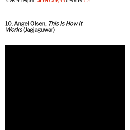
raviver l’esprit
Laurel Canyon
des 60’s.
CG
10. Angel Olsen,
This Is How It
Works
(Jagjaguwar)