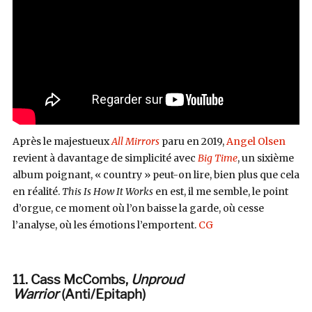
Après le majestueux
All Mirrors
paru en 2019,
Angel Olsen
revient à davantage de simplicité avec
Big Time
, un sixième
album poignant, « country » peut-on lire, bien plus que cela
en réalité.
This Is How It Works
en est, il me semble, le point
d’orgue, ce moment où l’on baisse la garde, où cesse
l’analyse, où les émotions l’emportent.
CG
11. Cass McCombs,
Unproud
Warrior
(Anti/Epitaph)