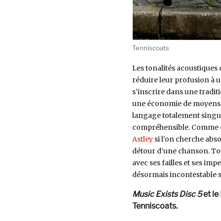
Tenniscoats
Les tonalités acoustiques
réduire leur profusion à un
s’inscrire dans une tradit
une économie de moyens ad
langage totalement singu
compréhensible. Comme ont
Astley
si l’on cherche abso
détour d’une chanson. Tout 
avec ses failles et ses imp
désormais incontestable s
Music Exists Disc 5
et le
Tenniscoats.