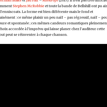
orman Blake
et
Jad Fair
–
Raindrops
(2017). Il n’est pas très difficil
 comment
Stephen McRobbie
et toute la bande de Bellshill ont pu ai
nniscoats. La forme est bien différente mais le fond et
 aisément : ce même plaisir un peu naïf – pas régressif, naïf – po
pure et spontanée ; ces mêmes candeurs romantiques pleinemen
choix accordée à l’imprévu qui laisse planer chez l’auditeur cette
tout peut se réinventer à chaque chanson.