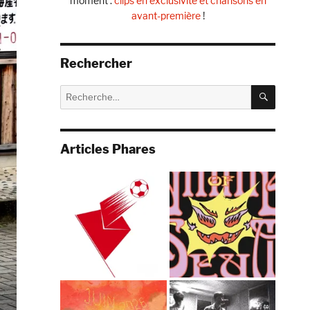
moment :
clips en exclusivité et chansons en
avant-première
!
Rechercher
RECHE
Recherche
pour :
Articles Phares