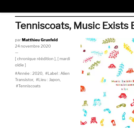
Tenniscoats, Music Exists B
Auteur
Matthieu Grunfeld
Publié
24 novembre 2020
le
Catégories
chronique réédition
,
mardi
oldie
Étiquettes
Année : 2020
,
Label : Alien
Transistor
,
Lieu : Japon
,
Tenniscoats