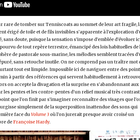
r rare de tomber sur Tenniscoats au sommet de leur art fragile, l
érigé de toile et de fils invisibles s’apparente à l’exploration d
 sans doute, puisque la sensation s’impose d’emblée d’évoluer ic
ourvu de tout repère terrestre, émancipé des lois habituelles de 
phère de pastorale sous-marine, les mélodies semblent tracées d
ûr, épuré, sans retouche inutile. On ne comprend pas un traître mot 
urtant tout est limpide. Impossible ici de naviguer entre des point
min à partir des références qui servent habituellement à retrouve
ors on accepte la divagation et la surprise en s’abandonnant aux
 les pentes et les contre-pentes d’un relief musical très contrast
point que l’on finit par s’imaginer reconnaître des visages que l’o
 surgisse simplement de la superposition inattendue des sons qui
emière face du
Volume 3
où l’on jurerait presque avoir croisé un
bre de
Françoise Hardy
.