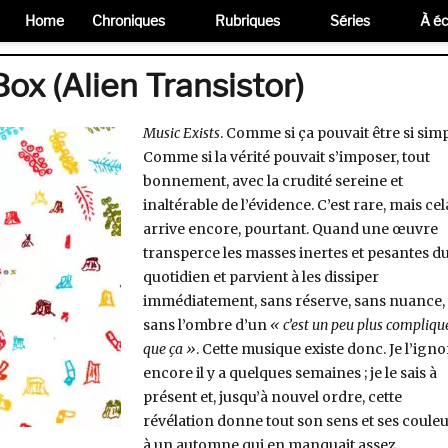
Home
Chroniques
Rubriques
Séries
À éc
ox (Alien Transistor)
Music Exists
. Comme si ça pouvait être si simp
Comme si la vérité pouvait s’imposer, tout
bonnement, avec la crudité sereine et
inaltérable de l’évidence. C’est rare, mais cel
arrive encore, pourtant. Quand une œuvre
transperce les masses inertes et pesantes d
quotidien et parvient à les dissiper
immédiatement, sans réserve, sans nuance,
sans l’ombre d’un
« c’est un peu plus compliqu
que ça »
. Cette musique existe donc. Je l’igno
encore il y a quelques semaines ; je le sais à
présent et, jusqu’à nouvel ordre, cette
révélation donne tout son sens et ses coule
à un automne qui en manquait assez