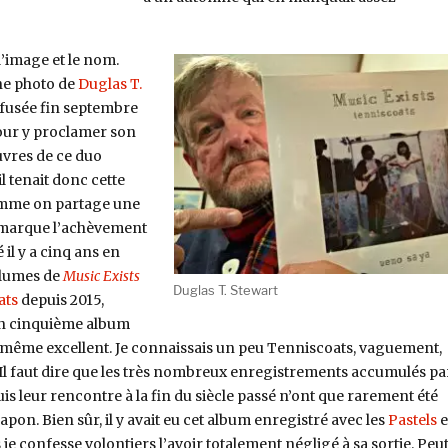
 l’image et le nom.
e photo de
Duglas T.
ffusée fin septembre
pour y proclamer son
vres de ce duo
il tenait donc cette
comme on partage une
i marque l’achèvement
il y a cinq ans en
olumes de
Music Exists
Duglas T. Stewart
ats
depuis 2015,
un cinquième album
, même excellent. Je connaissais un peu Tenniscoats, vaguement,
Il faut dire que les très nombreux enregistrements accumulés pa
is leur rencontre à la fin du siècle passé n’ont que rarement été
apon. Bien sûr, il y avait eu cet album enregistré avec les
Pastels
e
je confesse volontiers l’avoir totalement négligé à sa sortie. Peut