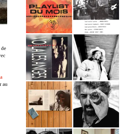
i de
vec
ia
r au