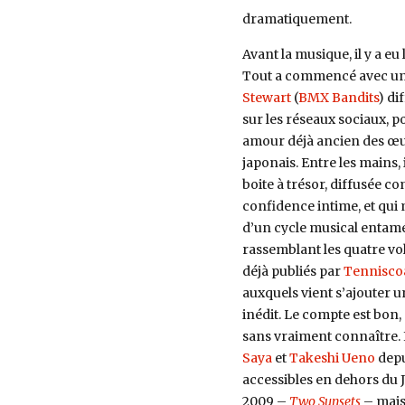
dramatiquement.
Avant la musique, il y a eu
Tout a commencé avec un
Stewart
(
BMX Bandits
) di
sur les réseaux sociaux, 
amour déjà ancien des œu
japonais. Entre les mains, 
boite à trésor, diffusée 
confidence intime, et qu
d’un cycle musical entamé 
rassemblant les quatre v
déjà publiés par
Tennisco
auxquels vient s’ajouter 
inédit. Le compte est bon
sans vraiment connaître. 
Saya
et
Takeshi Ueno
depu
accessibles en dehors du J
2009 –
Two Sunsets
– mais 