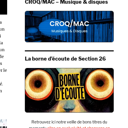
CROQ/MAC – Musique & disques
a
’un
i
la
’un
de
La borne d’écoute de Section 26
s
r le
é.
n
Retrouvez ici notre veille de bons titres du