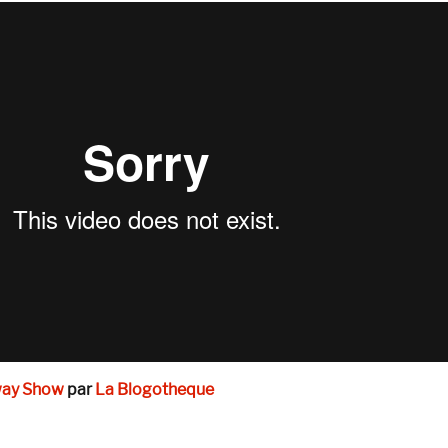
way Show
par
La Blogotheque