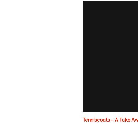
Tenniscoats – A Take A