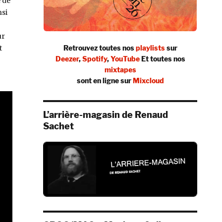
e de
nsi
ur
t
Retrouvez toutes nos
playlists
sur
Deezer
,
Spotify
,
YouTube
Et toutes nos
mixtapes
sont en ligne sur
Mixcloud
L’arrière-magasin de Renaud
Sachet