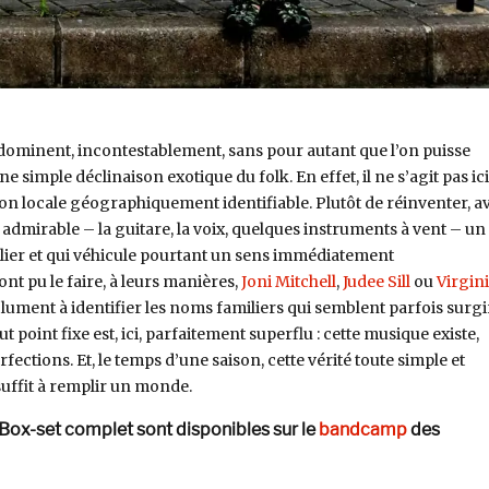
 dominent, incontestablement, sans pour autant que l’on puisse
e simple déclinaison exotique du folk. En effet, il ne s’agit pas ic
ion locale géographiquement identifiable. Plutôt de réinventer, a
mirable – la guitare, la voix, quelques instruments à vent – un
lier et qui véhicule pourtant un sens immédiatement
 pu le faire, à leurs manières,
Joni Mitchell
,
Judee Sill
ou
Virgin
lument à identifier les noms familiers qui semblent parfois surgi
point fixe est, ici, parfaitement superflu : cette musique existe,
erfections. Et, le temps d’une saison, cette vérité toute simple et
uffit à remplir un monde.
 Box-set complet sont disponibles sur le
bandcamp
des