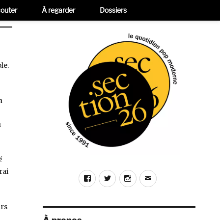
outer
À regarder
Dossiers
le.
a
u
é
rai
Facebook
Twitter
Instagram
E-
mail
urs