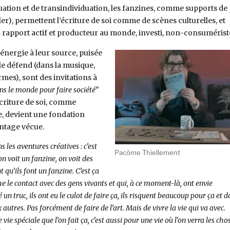
uation et de transindividuation, les fanzines, comme supports de
er), permettent l’écriture de soi comme de scènes culturelles, et
 rapport actif et producteur au monde, investi, non-consumérist
énergie à leur source, puisée
le défend (dans la musique,
ormes), sont des invitations à
ns le monde pour faire société”
’écriture de soi, comme
, devient une fondation
ntage vécue.
s les aventures créatives : c’est
Pacôme Thiellement
on voit un fanzine, on voit des
 qu’ils font un fanzine. C’est ça
e le contact avec des gens vivants et qui, à ce moment-là, ont envie
é un truc, ils ont eu le culot de faire ça, ils risquent beaucoup pour ça et 
autres. Pas forcément de faire de l’art. Mais de vivre la vie qui va avec.
vie spéciale que l’on fait ça, c’est aussi pour une vie où l’on verra les cho