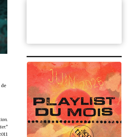
de
tion.
ter.”
 2011