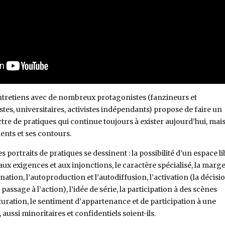
entretiens avec de nombreux protagonistes (fanzineurs et
es, universitaires, activistes indépendants) propose de faire un
ctre de pratiques qui continue toujours à exister aujourd’hui, mai
ments et ses contours.
es portraits de pratiques se dessinent : la possibilité d’un espace l
ux exigences et aux injonctions, le caractère spécialisé, la marge
ation, l’autoproduction et l’autodiffusion, l’activation (la décisi
e passage à l’action), l’idée de série, la participation à des scènes
ucturation, le sentiment d’appartenance et de participation à une
aussi minoritaires et confidentiels soient-ils.