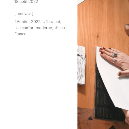
Publié
18 août 2022
le
Catégories
festivals
Étiquettes
Année : 2022
,
Fanzinat
,
le confort moderne
,
Lieu :
France