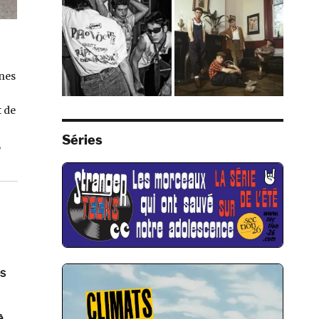
ines
t de
Séries
,
s
à