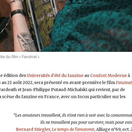
e du film « Fanzinat ».
me édition des
Universités d’été du fanzine
au
Confort Moderne
à
18 au 21 août 2022, sera présenté en avant-première le film
Fanzinat
ardeath et Jean-Philippe Putaud-Michalski qui revient, par de
la scène du fanzine en France, avec un focus particulier sur les
“Les amateurs travaillent, ils n’ont rien à voir avec la consomma
Ils ne travaillent pas pour survivre, mais pour exis
Bernard Stiegler
,
Le temps de l’amatorat
, Alliage n°69, oct.