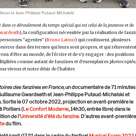
essi et Jean-Philippe Putaud-Michalski
it dans ce déroulement du temps spécial qui est celui de la jeunesse et de
Gwardeath
), la configuration nécessitée par la réalisation de fanz
 personnes “agentes” (
Bruno Latour
) qui continuent, plusieurs
euvrer dans des termes qui leurs sont propres, et qui réinventen
s d’être au monde, de l’écrire et de s’y engager : des positions
ultipliées comme autant de fanzines et d’exemplaires photocopiés
 vivons et notre désir de l’habiter.
toires des fanzines en France
, un documentaire de 71 minutes
 Guillaume Gwardeath et Jean-Philippe Putaud-Michalski et
 Sortie le 07 octobre 2022, projection en avant-première le
Poitiers (
Le
Confort Moderne
, 14h30, entrée libre) dans le
tion de l’
Université d’été du fanzine
.
D’autres avant-première
ite
du film.
jeté lundi 07/11 dans le cadre du festival
Musical Ecran 2022