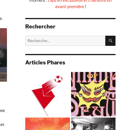
moment :
clips en exclusivité et chansons en
avant-première
!
e.
Rechercher
RECHE
Recherche
pour :
Articles Phares
donc
ses