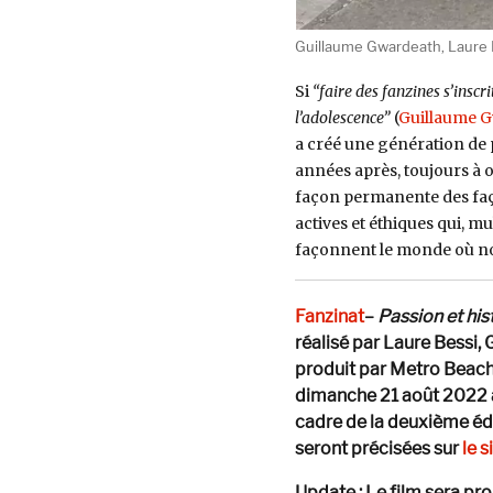
Guillaume Gwardeath, Laure B
Si
“faire des fanzines s’inscr
l’adolescence”
(
Guillaume 
a créé une génération de
années après, toujours à o
façon permanente des façon
actives et éthiques qui, m
façonnent le monde où nous
Fanzinat
–
Passion et his
réalisé par Laure Bessi,
produit par Metro Beach.
dimanche 21 août 2022 à 
cadre de la deuxième édi
seront précisées sur
le s
Update : Le film sera pro