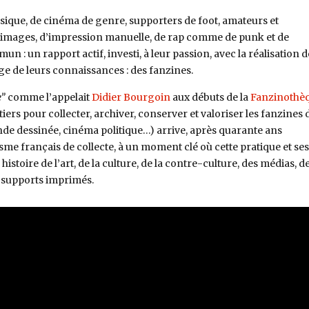
musique, de cinéma de genre, supporters de foot, amateurs et
d’images, d’impression manuelle, de rap comme de punk et de
 : un rapport actif, investi, à leur passion, avec la réalisation d
ge de leurs connaissances : des fanzines.
e”
comme l’appelait
Didier Bourgoin
aux débuts de la
Fanzinothè
tiers pour collecter, archiver, conserver et valoriser les fanzines 
de dessinée, cinéma politique…) arrive, après quarante ans
me français de collecte, à un moment clé où cette pratique et ses
istoire de l’art, de la culture, de la contre-culture, des médias, d
 supports imprimés.