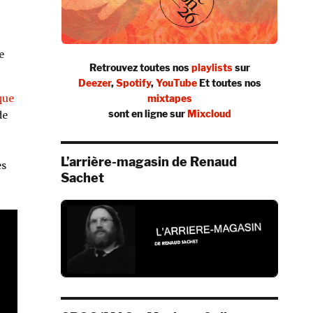
e
Retrouvez toutes nos
playlists
sur
Deezer
,
Spotify
,
YouTube
Et toutes nos
que
mixtapes
sont en ligne sur
Mixcloud
de
L’arrière-magasin de Renaud
es
Sachet