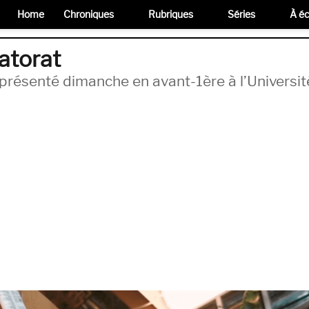
Home
Chroniques
Rubriques
Séries
À éc
atorat
présenté dimanche en avant-1ère à l’Universit