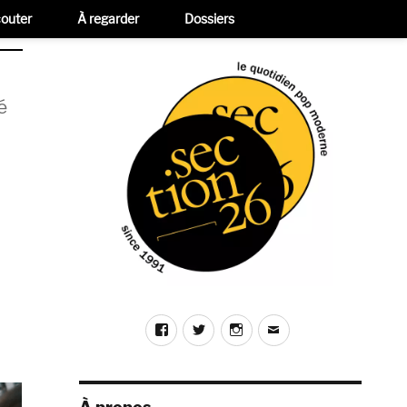
outer
À regarder
Dossiers
é
Facebook
Twitter
Instagram
E-
mail