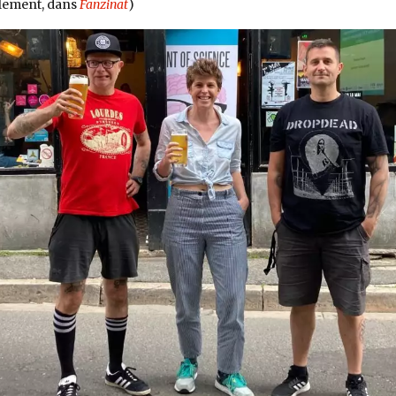
lement, dans
Fanzinat
)