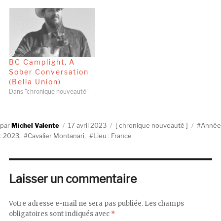
BC Camplight, A
Sober Conversation
(Bella Union)
Dans "chronique nouveauté"
Auteur
Publié
Catégories
Étiquet
Michel Valente
17 avril 2023
chronique nouveauté
Année
le
: 2023
,
Cavalier Montanari
,
Lieu : France
Laisser un commentaire
Votre adresse e-mail ne sera pas publiée.
Les champs
obligatoires sont indiqués avec
*