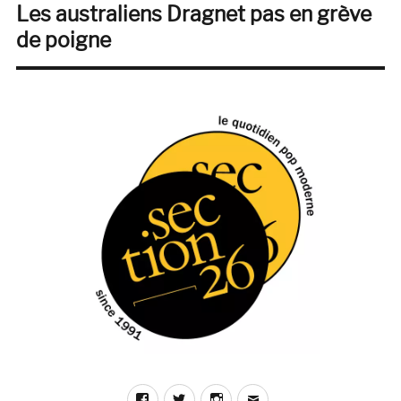
Les australiens Dragnet pas en grève
Publication
suivante :
de poigne
Facebook
Twitter
Instagram
E-