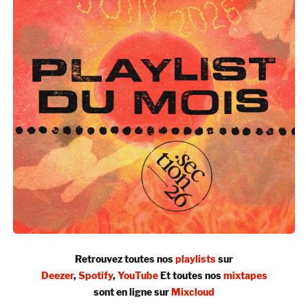
Retrouvez toutes nos
playlists
sur
Deezer
,
Spotify
,
YouTube
Et toutes nos
mixtapes
sont en ligne sur
Mixcloud