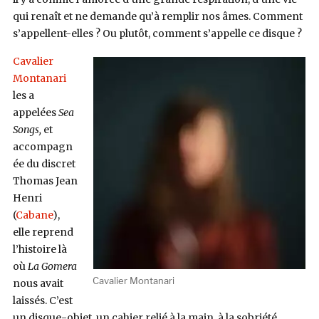
qui renaît et ne demande qu’à remplir nos âmes. Comment
s’appellent-elles ? Ou plutôt, comment s’appelle ce disque ?
Cavalier
Montanari
les a
appelées
Sea
Songs,
et
accompagn
ée du discret
Thomas Jean
Henri
(
Cabane
),
elle reprend
l’histoire là
où
La Gomera
Cavalier Montanari
nous avait
laissés. C’est
un disque-objet, un cahier relié à la main, à la sobriété