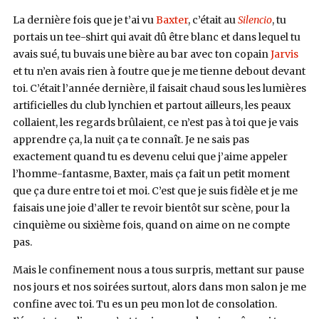
La dernière fois que je t’ai vu
Baxter
, c’était au
Silencio
, tu
portais un tee-shirt qui avait dû être blanc et dans lequel tu
avais sué, tu buvais une bière au bar avec ton copain
Jarvis
et tu n’en avais rien à foutre que je me tienne debout devant
toi. C’était l’année dernière, il faisait chaud sous les lumières
artificielles du club lynchien et partout ailleurs, les peaux
collaient, les regards brûlaient, ce n’est pas à toi que je vais
apprendre ça, la nuit ça te connaît. Je ne sais pas
exactement quand tu es devenu celui que j’aime appeler
l’homme-fantasme, Baxter, mais ça fait un petit moment
que ça dure entre toi et moi. C’est que je suis fidèle et je me
faisais une joie d’aller te revoir bientôt sur scène, pour la
cinquième ou sixième fois, quand on aime on ne compte
pas.
Mais le confinement nous a tous surpris, mettant sur pause
nos jours et nos soirées surtout, alors dans mon salon je me
confine avec toi. Tu es un peu mon lot de consolation.