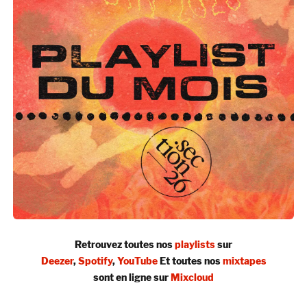
Retrouvez toutes nos
playlists
sur
Deezer
,
Spotify
,
YouTube
Et toutes nos
mixtapes
sont en ligne sur
Mixcloud