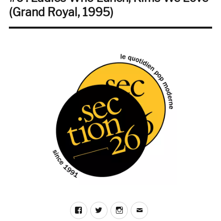
suivante :
(Grand Royal, 1995)
Facebook
Twitter
Instagram
E-
mail