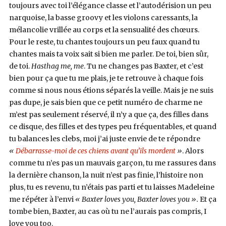
toujours avec toi l’élégance classe et l’autodérision un peu
narquoise, la basse groovy et les violons caressants, la
mélancolie vrillée au corps et la sensualité des chœurs.
Pour le reste, tu chantes toujours un peu faux quand tu
chantes mais ta voix sait si bien me parler. De toi, bien sûr,
de toi.
Hasthag me, me
. Tu ne changes pas Baxter, et c’est
bien pour ça que tu me plais, je te retrouve à chaque fois
comme si nous nous étions séparés la veille. Mais je ne suis
pas dupe, je sais bien que ce petit numéro de charme ne
m’est pas seulement réservé, il n’y a que ça, des filles dans
ce disque, des filles et des types peu fréquentables, et quand
tu balances les clebs, moi j’ai juste envie de te répondre
«
Débarrasse-moi de ces chiens avant qu’ils mordent
»
. Alors
comme tu n’es pas un mauvais garçon, tu me rassures dans
la dernière chanson, la nuit n’est pas finie, l’histoire non
plus, tu es revenu, tu n’étais pas parti et tu laisses Madeleine
me répéter à l’envi
« Baxter loves you, Baxter loves you ».
Et ça
tombe bien, Baxter, au cas où tu ne l’aurais pas compris, I
love you too.