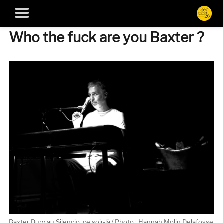
Who the fuck are you Baxter ?
Baxter Dury au Silencio, ce soir-là / Photo : Hannah Molin Delafosse