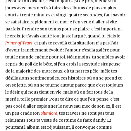
J’écoute ton disque, c’est toujours ça de pris, même si tu
joues avec mes nerfs à faire des albums de plus en plus
courts, trente minutes et vingt-quatre secondes, faut savoir
se satisfaire rapidement et moi je t’en veux d’aller si vite
parfois. Prendre son temps pour se plaire, c’est important
je crois. Je t’avais quitté tout juste largué, quand tu étais le
Prince of Tears
, et puis te revoilà et la situation n’a pas l’air
d’avoir franchement évolué : l’amour c’est la galère pour
tout le monde, même pour toi. Néanmoins, tu sembles avoir
repris du poil de la bête, si j’en crois la sexytude sirupeuse
de la majorité des morceaux, où tu narres pêle-mêle tes
désillusions sentimentales, ces histoires où on se prend et
on se jette, où on se tourne autour parce que c’est toujours
le désir qui nous tient en vie, mais où on fait tous de la
merde, toi le premier. Pour te dire ce que j’en pense, c’est
pas cool d’aller espionner le nouveau mec de son ex, il est
un peu crade ton
Slumlord
, tes travers ne sont pas tous
reluisants sous ta veste de costume de faux dandy. Et
pourtant l’album est réjouissant, il convoque comme