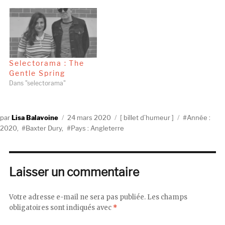
Selectorama : The
Gentle Spring
Dans "selectorama"
Auteur
Publié
Catégories
Étiquettes
Lisa Balavoine
24 mars 2020
billet d’humeur
Année :
le
2020
,
Baxter Dury
,
Pays : Angleterre
Laisser un commentaire
Votre adresse e-mail ne sera pas publiée.
Les champs
obligatoires sont indiqués avec
*