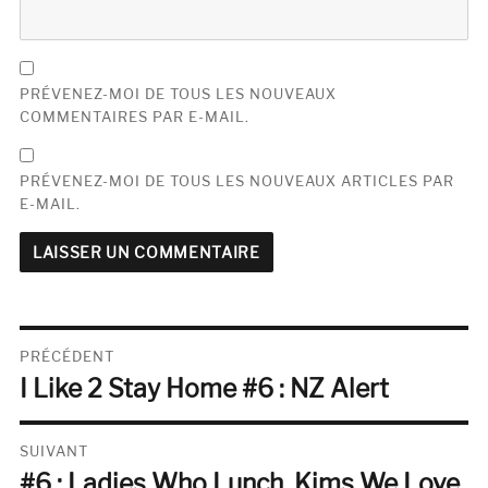
PRÉVENEZ-MOI DE TOUS LES NOUVEAUX
COMMENTAIRES PAR E-MAIL.
PRÉVENEZ-MOI DE TOUS LES NOUVEAUX ARTICLES PAR
E-MAIL.
Navigation
PRÉCÉDENT
I Like 2 Stay Home #6 : NZ Alert
de
Publication
précédente :
l’article
SUIVANT
#6 : Ladies Who Lunch, Kims We Love
Publication